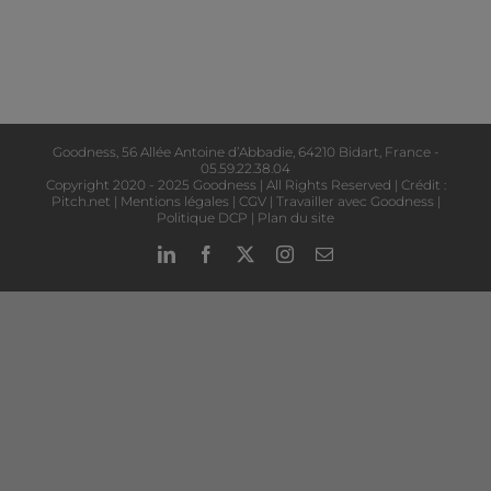
Goodness, 56 Allée Antoine d’Abbadie, 64210 Bidart, France -
05.59.22.38.04
Copyright 2020 - 2025 Goodness | All Rights Reserved | Crédit :
Pitch.net
|
Mentions légales
|
CGV
|
Travailler avec Goodness
|
Politique DCP
|
Plan du site
LinkedIn
Facebook
X
Instagram
Email