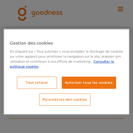
Passer
au
contenu
Gestion des cookies
Home
Erreur 401
En cliquant sur « Tout autoriser », vous acceptez le stockage de cookies
Vous n’avez pas les droits
sur votre appareil pour améliorer la navigation sur le site, analyser son
utilisation et contribuer à nos efforts de marketing.
Consulter la
pour accéder à cette
politique cookies
ressource.
Tout refuser
Autoriser tous les cookies
REVENIR À LA PAGE D’ACCUEIL
Paramètres des cookies