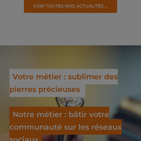
VOIR TOUTES NOS ACTUALITÉS …
Votre métier : sublimer des
pierres précieuses
Notre métier : bâtir votre
communauté sur les réseaux
sociaux