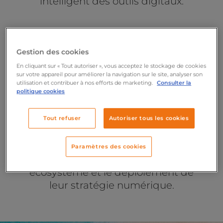
intelligent des outils digitaux.
Gestion des cookies
En cliquant sur « Tout autoriser », vous acceptez le stockage de cookies
sur votre appareil pour améliorer la navigation sur le site, analyser son
utilisation et contribuer à nos efforts de marketing.
Consulter la
politique cookies
Tout refuser
Autoriser tous les cookies
Les
institutions et organismes
Paramètres des cookies
publics
dans la définition de leur
écosystème et le déploiement de
leur stratégie numérique.