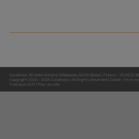
Goodness, 56 Allée Antoine d’Abbadie, 64210 Bidart, France - 05.59.22.3
Copyright 2020 - 2025 Goodness | All Rights Reserved | Crédit :
Pitch.ne
Politique DCP
|
Plan du site