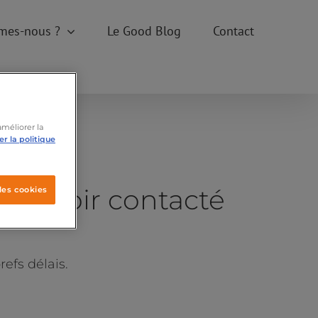
mes-nous ?
Le Good Blog
Contact
améliorer la
r la politique
us avoir contacté
les cookies
efs délais.