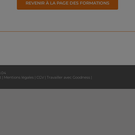
REVENIR À LA PAGE DES FORMATIONS
8.04
t
|
Mentions légales
|
CGV
|
Travailler avec Goodness
|