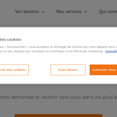
Vos besoins
Nos services
Qui som
des cookies
sur « Tout autoriser », vous acceptez le stockage de cookies sur votre appareil pour 
ur le site, analyser son utilisation et contribuer à nos efforts de marketing.
Consulte
été envoyé, merci de no
res des cookies
Tout refuser
Autoriser tous 
re demande et revenir vers vous dans les plus br