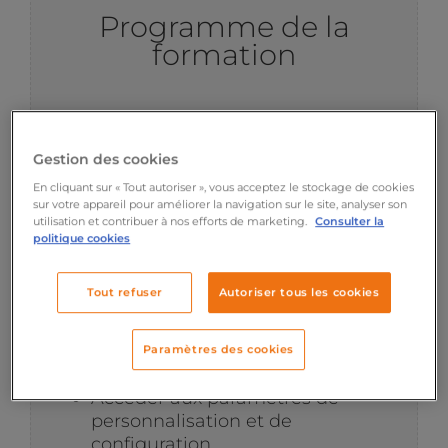
Programme de la
formation
Gestion des cookies
En cliquant sur « Tout autoriser », vous acceptez le stockage de cookies
Introduction à la
sur votre appareil pour améliorer la navigation sur le site, analyser son
utilisation et contribuer à nos efforts de marketing.
Consulter la
plateforme HubSpot
politique cookies
Se repérer dans HubSpot :
Tout refuser
Autoriser tous les cookies
organisation générale de
l’interface, la barre de menu et
exploration des principales
Paramètres des cookies
catégories
Accéder aux paramètres de
personnalisation et de
configuration