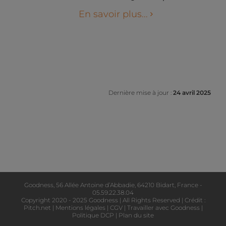
En savoir plus...
Dernière mise à jour :
24 avril 2025
Goodness, 56 Allée Antoine d’Abbadie, 64210 Bidart, France -
05.59.22.38.04
Copyright 2020 - 2025 Goodness | All Rights Reserved | Crédit :
Pitch.net
|
Mentions légales
|
CGV
|
Travailler avec Goodness
|
Politique DCP
|
Plan du site