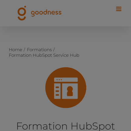
Passer
au
contenu
Home
Formations
Formation HubSpot Service Hub
Formation HubSpot