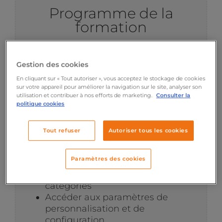
Programme de la
formation
Gestion des cookies
En cliquant sur « Tout autoriser », vous acceptez le stockage de cookies
sur votre appareil pour améliorer la navigation sur le site, analyser son
utilisation et contribuer à nos efforts de marketing.
Consulter la
Introduction à la
politique cookies
plateforme HubSpot
Tout refuser
Autoriser tous les cookies
Se repérer dans HubSpot :
organisation générale de
Paramètres des cookies
l’interface, la barre de menu et
exploration des principales
catégories
Accéder aux paramètres de
personnalisation et de
configuration