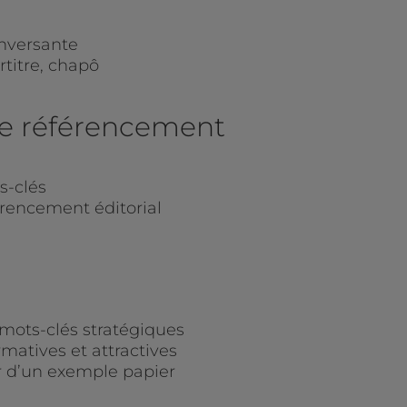
enversante
ertitre, chapô
 le référencement
s-clés
rencement éditorial
e mots-clés stratégiques
matives et attractives
r d’un exemple papier