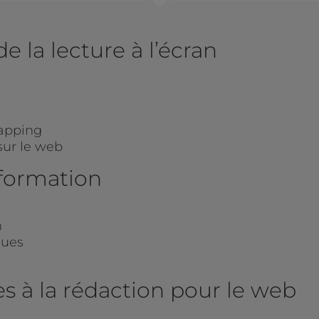
e la lecture à l’écran
zapping
sur le web
nformation
n
ques
es à la rédaction pour le web