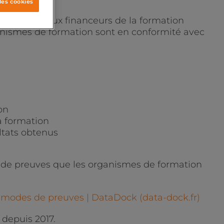
les cookies
Elle permet aux financeurs de la formation
organismes de formation sont en conformité avec
on
a formation
ultats obtenus
 de preuves que les organismes de formation
es modes de preuves | DataDock (data-dock.fr)
depuis 2017.