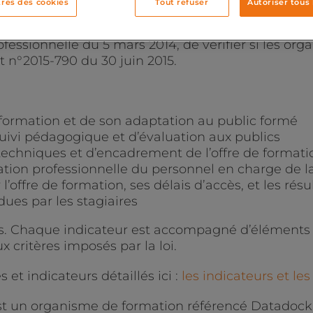
res des cookies
Tout refuser
Autoriser tous 
17 qui référence les
organismes de formation
. 
professionnelle du 5 mars 2014, de vérifier si les 
 n°2015-790 du 30 juin 2015.
la formation et de son adaptation au public formé
 suivi pédagogique et d’évaluation aux publics
chniques et d’encadrement de l’offre de formati
mation professionnelle du personnel en charge de l
l’offre de formation, ses délais d’accès, et les rés
ues par les stagiaires
rs. Chaque indicateur est accompagné d’éléments
x critères imposés par la loi.
 et indicateurs détaillés ici :
les indicateurs et l
t un organisme de formation référencé Datadock 