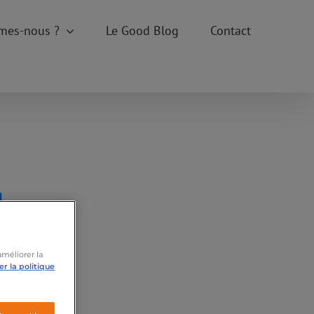
mes-nous ?
Le Good Blog
Contact
améliorer la
r la politique
dock