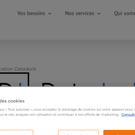
Vos besoins
Nos services
Qui som
ication Datadock
des cookies
sur « Tout autoriser », vous acceptez le stockage de cookies sur votre appareil pour 
ur le site, analyser son utilisation et contribuer à nos efforts de marketing.
Consulte
érencement Data