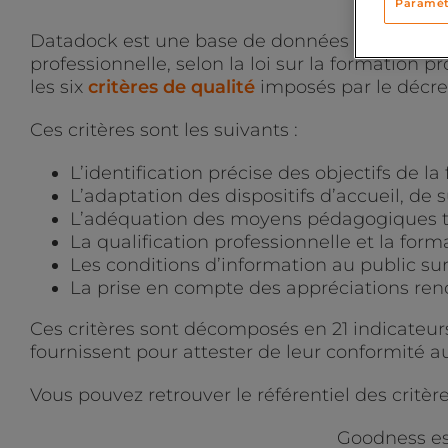
Paramèt
Datadock est une base de données créée en 20
professionnelle, selon la loi sur la formation 
les six
critères de qualité
imposés par le décret
Ces critères sont les suivants :
L’identification précise des objectifs de 
L’adaptation des dispositifs d’accueil, de
L’adéquation des moyens pédagogiques te
La qualification professionnelle et la for
Les conditions d’information au public sur 
La prise en compte des appréciations rend
Ces critères sont décomposés en 21 indicateu
fournissent pour attester de leur conformité au
Vous pouvez retrouver le référentiel des critères
Goodness es