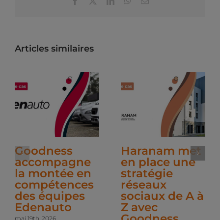
Facebook
X
LinkedIn
WhatsApp
Email
Articles similaires
Goodness
Haranam met
accompagne
en place une
la montée en
stratégie
compétences
réseaux
des équipes
sociaux de A à
Edenauto
Z avec
Goodness
mai 19th, 2026