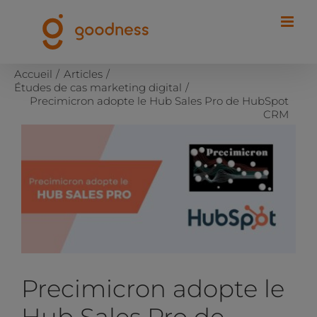
Passer
au
contenu
Accueil
Articles
Études de cas marketing digital
Precimicron adopte le Hub Sales Pro de HubSpot
CRM
Voir
l'image
agrandie
Precimicron adopte le
Hub Sales Pro de