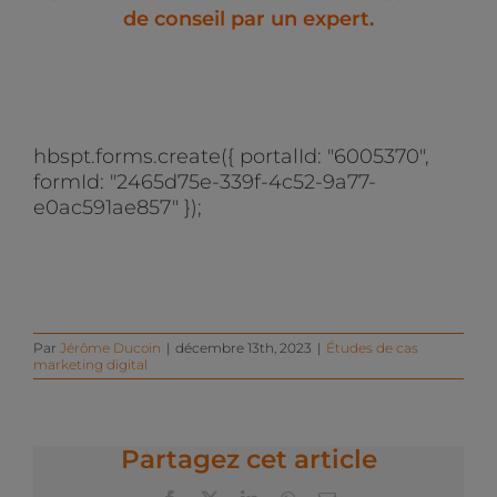
de conseil par un expert.
hbspt.forms.create({ portalId: "6005370",
formId: "2465d75e-339f-4c52-9a77-
e0ac591ae857" });
Par
Jérôme Ducoin
|
décembre 13th, 2023
|
Études de cas
marketing digital
Partagez cet article