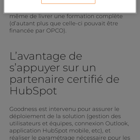
partenaire comme Goodness, certifié Gold,
expérimenté sur ce type de projets, et à
même de livrer une formation complète
(d’autant plus que celle-ci pouvait être
financée par OPCO).
L’avantage de
s’appuyer sur un
partenaire certifié de
HubSpot
Goodness est intervenu pour assurer le
déploiement de la solution (gestion des
utilisateurs et équipes, connexion Outlook,
application HubSpot mobile, etc), et
réaliser le paramétrage nécessaire pour les