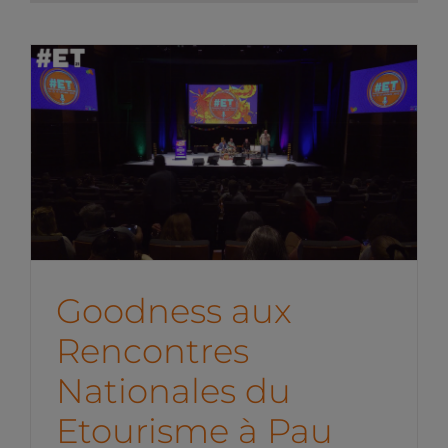
Goodness aux Rencontres
Nationales du Etourisme à
Pau 2025
News de l'équipe
Goodness aux
Rencontres
Nationales du
Etourisme à Pau