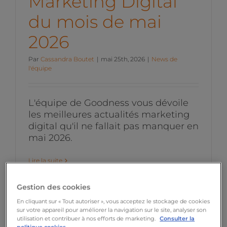
Marketing Digital
du mois de mai
2026
Par
Cassandra Boutet
|
mai 25th, 2026
|
News de
l'équipe
L'équipe de Goodness vous dévoile
les meilleures actualités marketing
digital qu'il ne fallait pas manquer en
mai 2026.
Lire la suite
Gestion des cookies
En cliquant sur « Tout autoriser », vous acceptez le stockage de cookies
sur votre appareil pour améliorer la navigation sur le site, analyser son
utilisation et contribuer à nos efforts de marketing.
Consulter la