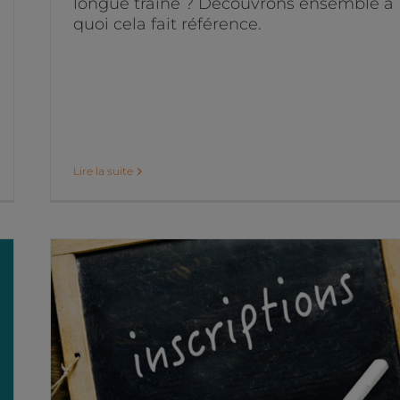
longue traîne ? Découvrons ensemble à
quoi cela fait référence.
Lire la suite
B2B : 6 conseils pour
optimiser vos landing
pages
Projets marketing digital