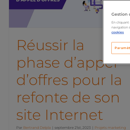
d’offres pour la refonte de
son site Internet
Gestion 
Projets marketing digital
En cliquant 
navigation s
cookies
Réussir la
Paramèt
phase d’appel
d’offres pour la
refonte de son
site Internet
Par
Bertrand Delpla
|
septembre 21st, 2023
|
Projets marketing