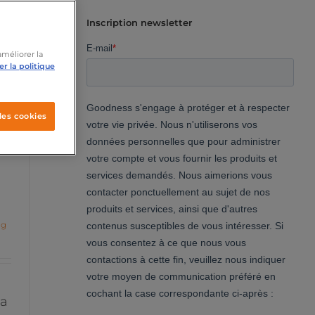
Inscription newsletter
améliorer la
r la politique
les cookies
ng
la