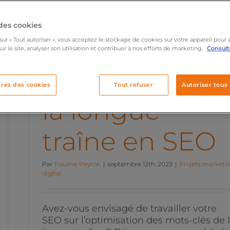
traîne en SEO
Projets marketing digital
des cookies
sur « Tout autoriser », vous acceptez le stockage de cookies sur votre appareil pour 
ur le site, analyser son utilisation et contribuer à nos efforts de marketing.
Consulte
Le concept de
res des cookies
Tout refuser
Autoriser tous 
la longue
traîne en SEO
Par
Pauline Peyron
|
septembre 12th, 2023
|
Projets marketi
digital
Avez-vous envisagé de travailler votre
SEO sur l’optimisation des mots-clés de 