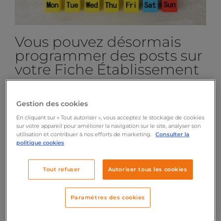
Vous pouvez désormais
programmer des posts sur
votre Fiche Établissement
Gestion des cookies
L’avis de Cassandra :
c’est une
fonctionnalité attendue depuis bien
En cliquant sur « Tout autoriser », vous acceptez le stockage de cookies
sur votre appareil pour améliorer la navigation sur le site, analyser son
longtemps que nous propose désormais
utilisation et contribuer à nos efforts de marketing.
Consulter la
Google : la possibilité de programmer des
politique cookies
posts sur une Fiche Établissement, là où
pendant des années il fallait passer par
Tout refuser
Autoriser tous les cookies
des applications tierces pour obtenir le
même résultat. Un gain de temps
considérable pour les professionnels !
Paramètres des cookies