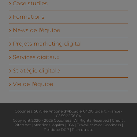
Case studies
Formations
News de l'équipe
Projets marketing digital
Services digitaux
Stratégie digitale
Vie de l'équipe
Goodness, 56 Allée Antoine d’Abbadie, 64210 Bidart, France -
05.59.22.38.04
Copyright 2020 - 2025 Goodness | All Rights Reserved | Crédit :
Pitch.net
|
Mentions légales
|
CGV
|
Travailler avec Goodness
|
Politique DCP
|
Plan du site