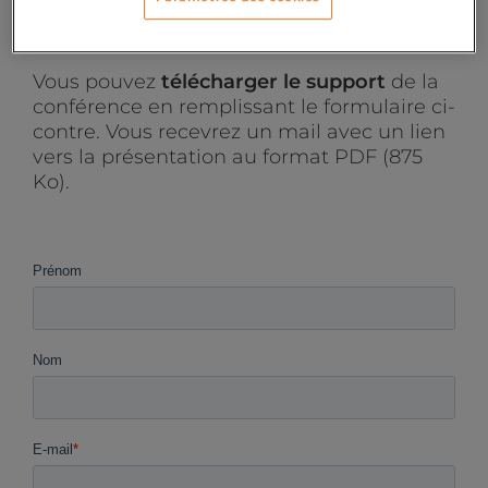
préparer à l’arrivée d’IA Overviews
(Aperçus IA) en France.
Vous pouvez
télécharger le support
de la
conférence en remplissant le formulaire ci-
contre. Vous recevrez un mail avec un lien
vers la présentation au format PDF (875
Ko).