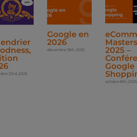
Google en
eComm
lendrier
2026
Master
odness,
2025 –
décembre 19th, 2025
ition
Confér
26
Google
Shoppi
bre 23rd, 2025
octobre 8th, 202