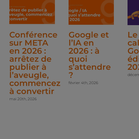
Conférence
Google et
Le
sur META
l’IA en
ca
en 2026 :
2026 : à
Go
arrêtez de
quoi
éd
publier à
s’attendre
20
l’aveugle,
?
décem
commencez
février 4th, 2026
à convertir
mai 20th, 2026