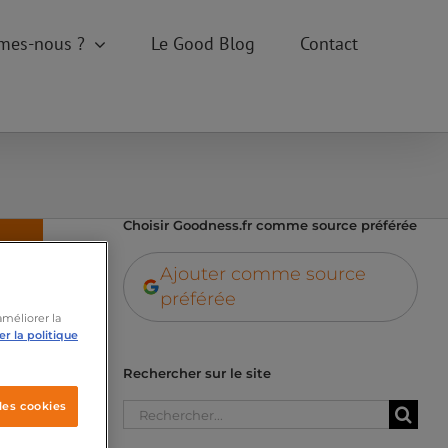
mes-nous ?
Le Good Blog
Contact
Choisir Goodness.fr comme source préférée
Ajouter comme source
préférée
améliorer la
r la politique
Rechercher sur le site
Rechercher:
les cookies