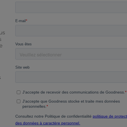
us
s
ce
s