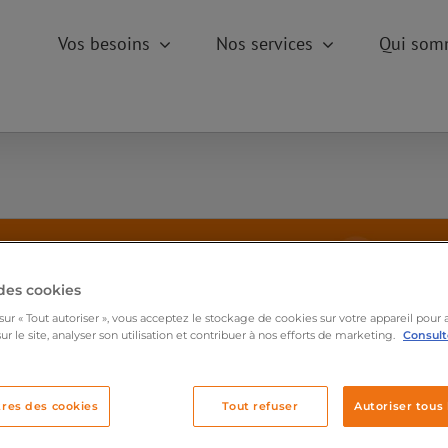
Vos besoins
Nos services
Qui som
des cookies
sur « Tout autoriser », vous acceptez le stockage de cookies sur votre appareil pour 
ur le site, analyser son utilisation et contribuer à nos efforts de marketing.
Consulte
res des cookies
Tout refuser
Autoriser tous 