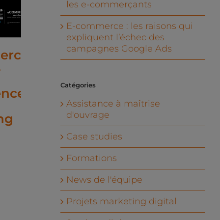
les e-commerçants
E-commerce : les raisons qui
expliquent l’échec des
campagnes Google Ads
erce
Conférence
Google et
s
sur META
l’IA en
en 2026 :
2026 : à
Catégories
ence
arrêtez de
quoi
publier à
s’attendre
Assistance à maîtrise
d'ouvrage
ng
l’aveugle,
?
commencez
5
février 4th, 2026
Case studies
à convertir
Formations
mai 20th, 2026
News de l'équipe
Projets marketing digital