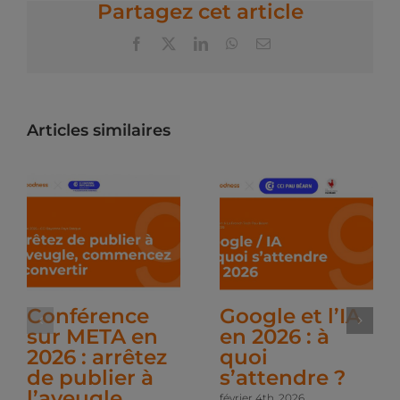
Partagez cet article
Facebook
X
LinkedIn
WhatsApp
Email
Articles similaires
Conférence
Google et l’IA
sur META en
en 2026 : à
2026 : arrêtez
quoi
de publier à
s’attendre ?
l’aveugle,
février 4th, 2026