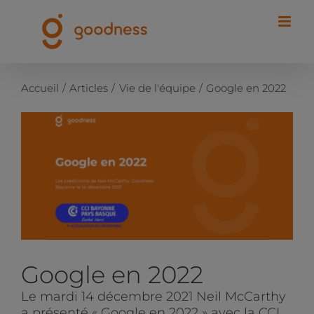
Passer
au
contenu
Accueil
Articles
Vie de l'équipe
Google en 2022
Voir
l'image
agrandie
Google en 2022
Le mardi 14 décembre 2021 Neil McCarthy
a présenté « Google en 2022 » avec la CCI