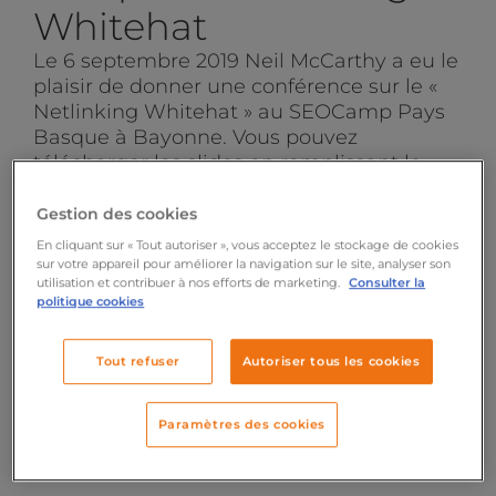
Whitehat
Le 6 septembre 2019 Neil McCarthy a eu le
plaisir de donner une conférence sur le «
Netlinking Whitehat » au SEOCamp Pays
Basque à Bayonne. Vous pouvez
télécharger les slides en remplissant le
formulaire ci contre. Vous recevrez un mail
avec un lien vers la présentation au format
Gestion des cookies
PDF (3,66 Mo).
En cliquant sur « Tout autoriser », vous acceptez le stockage de cookies
sur votre appareil pour améliorer la navigation sur le site, analyser son
utilisation et contribuer à nos efforts de marketing.
Consulter la
politique cookies
Tout refuser
Autoriser tous les cookies
Paramètres des cookies