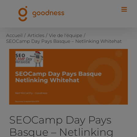
Passer
au
contenu
Accueil
Articles
Vie de l'équipe
SEOCamp Day Pays Basque – Netlinking Whitehat
Voir
l'image
agrandie
SEOCamp Day Pays
Basque – Netlinking