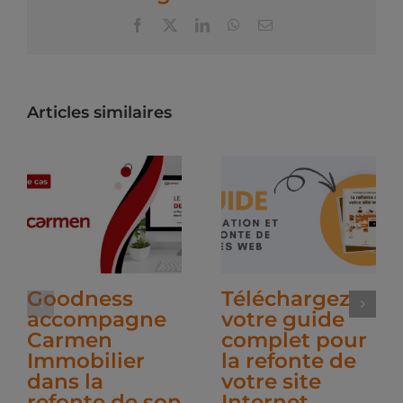
Facebook
X
LinkedIn
WhatsApp
Email
Articles similaires
Goodness
Téléchargez
accompagne
votre guide
Carmen
complet pour
Immobilier
la refonte de
dans la
votre site
refonte de son
Internet