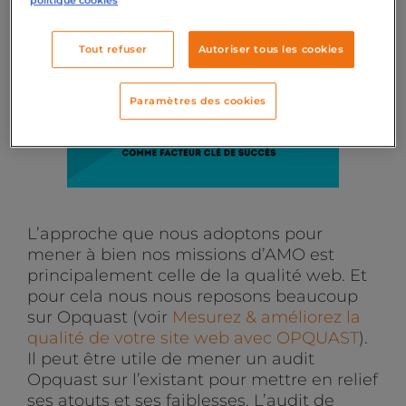
politique cookies
Tout refuser
Autoriser tous les cookies
Paramètres des cookies
L’approche que nous adoptons pour
mener à bien nos missions d’AMO est
principalement celle de la qualité web. Et
pour cela nous nous reposons beaucoup
sur Opquast (voir
Mesurez & améliorez la
qualité de votre site web avec OPQUAST
).
Il peut être utile de mener un audit
Opquast sur l’existant pour mettre en relief
ses atouts et ses faiblesses. L’audit de