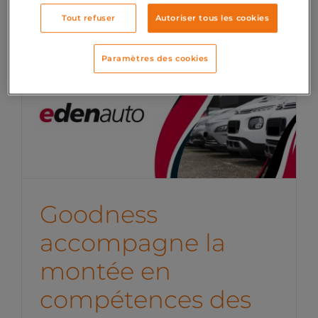
Tout refuser
Autoriser tous les cookies
Paramètres des cookies
Goodness accompagne la
montée en compétences
des équipes Edenauto
Études de cas marketing digital
Goodness
accompagne la
montée en
compétences des