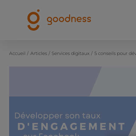
Passer
au
contenu
Accueil
Articles
Services digitaux
5 conseils pour 
Voir
l'image
agrandie