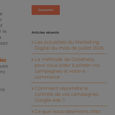
ue
e
nt
r le
Articles récents
à
Les actualités du Marketing
isez
Digital du mois de juillet 2026
La méthode de Goodness
iez
pour vous aider à piloter vos
ques
campagnes et votre e-
onc
commerce
Comment reprendre le
ure
contrôle de vos campagnes
Google Ads ?
Ce que nous observons chez