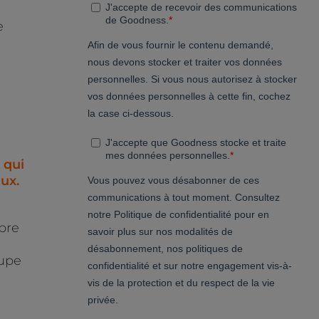
e
 qui
ux.
ibre
oupe