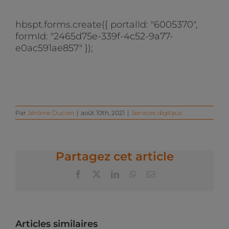
hbspt.forms.create({ portalId: "6005370",
formId: "2465d75e-339f-4c52-9a77-
e0ac591ae857" });
Par
Jérôme Ducoin
|
août 10th, 2021
|
Services digitaux
Partagez cet article
Facebook
X
LinkedIn
WhatsApp
Email
Articles similaires