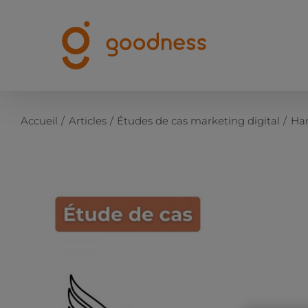
Passer
au
contenu
Accueil
Articles
Études de cas marketing digital
Har
Voir
l'image
agrandie