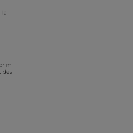
 la
obrim
t des