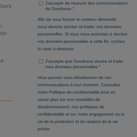
iers
n
rer
ne