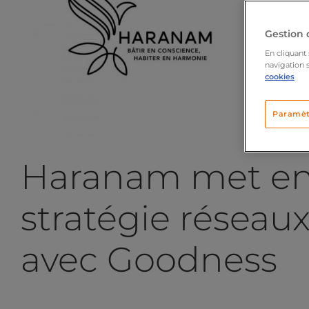
Gestion 
En cliquant 
navigation s
cookies
Paramèt
Haranam met en
stratégie réseaux
avec Goodness