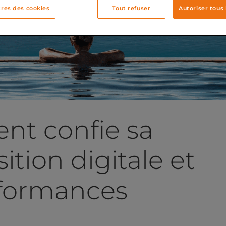
res des cookies
Tout refuser
Autoriser tous 
t confie sa
ition digitale et
rformances