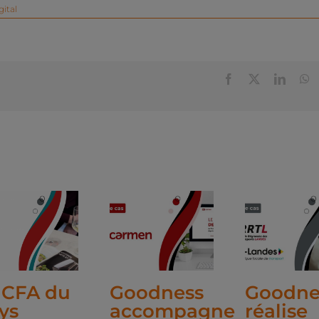
ital
Facebook
X
Linked
W
 CFA du
Goodness
Goodne
ys
accompagne
réalise