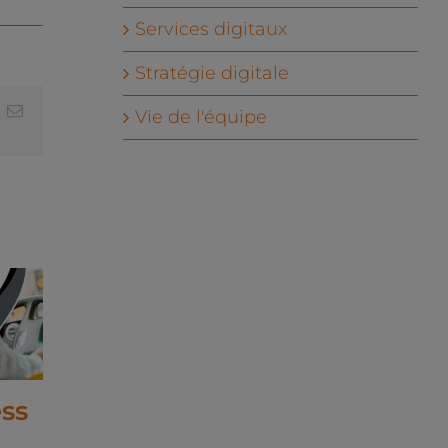
Services digitaux
Stratégie digitale
In
hatsApp
Email
Vie de l'équipe
ss
Goodness
Haranam
accompagne
met en