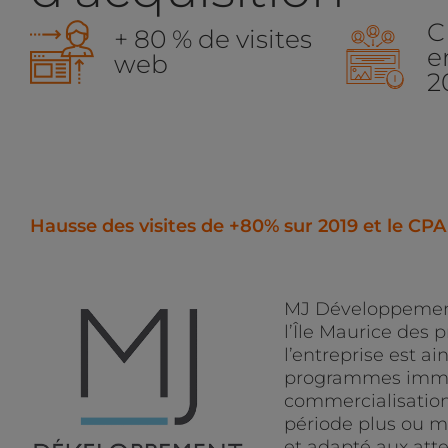
C
+ 80 % de visites
e
web
2
Hausse des visites de +80% sur 2019 et le CPA
MJ Développement 
l’Île Maurice des 
l’entreprise est a
programmes immob
commercialisation.
période plus ou mo
et adapté aux att