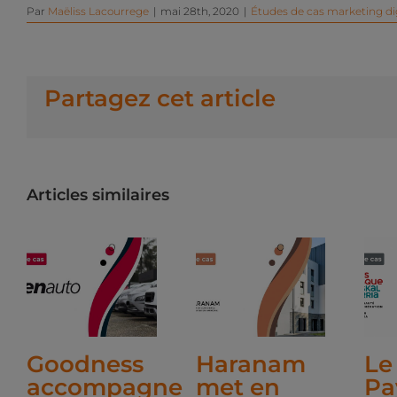
Par
Maëliss Lacourrege
|
mai 28th, 2020
|
Études de cas marketing dig
Partagez cet article
Articles similaires
Goodness
Haranam
Le
accompagne
met en
Pa