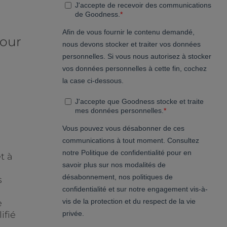
our
t à
s
e
ifié