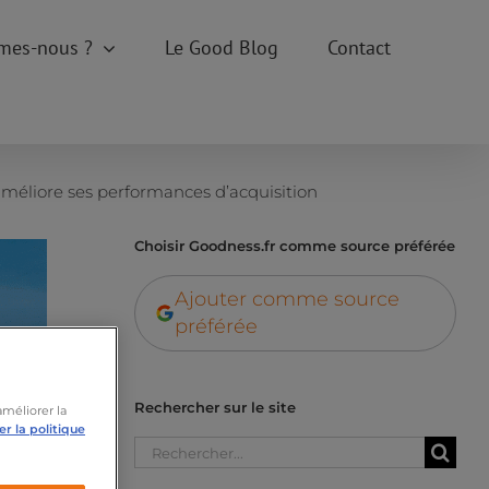
mes-nous ?
Le Good Blog
Contact
améliore ses performances d’acquisition
Choisir Goodness.fr comme source préférée
Ajouter comme source
préférée
Rechercher sur le site
améliorer la
r la politique
Rechercher: