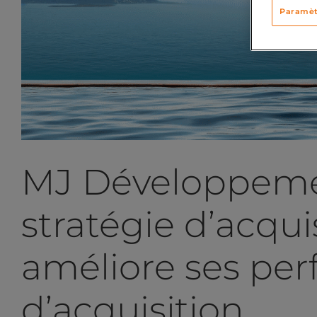
Paramèt
MJ Développemen
stratégie d’acquis
améliore ses pe
d’acquisition