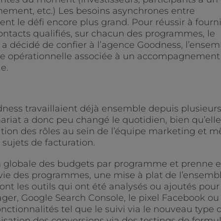
nement, etc.) Les besoins asynchrones entre
t le défi encore plus grand. Pour réussir à fourn
contacts qualifiés, sur chacun des programmes, le
 a décidé de confier à l’agence Goodness, l’ensem
tale opérationnelle associée à un accompagnement
le.
ess travaillaient déjà ensemble depuis plusieur
ariat a donc peu changé le quotidien, bien qu’elle
ition des rôles au sein de l’équipe marketing et 
sujets de facturation.
n globale des budgets par programme et prenne 
 vie des programmes, une mise à plat de l’ensemb
sont les outils qui ont été analysés ou ajoutés pour
nager, Google Search Console, le pixel Facebook ou
onctionnalités tel que le suivi via le nouveau type 
isation des conversions via des testings de formul