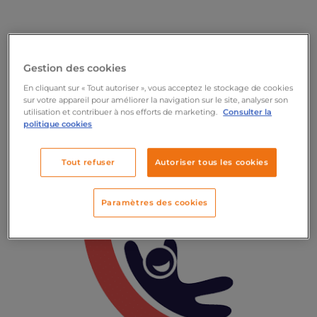
Gestion des cookies
En déléguant la gestion complète de
son marketing e-commerce, l’équipe
En cliquant sur « Tout autoriser », vous acceptez le stockage de cookies
sur votre appareil pour améliorer la navigation sur le site, analyser son
de Selwood est devenue beaucoup
utilisation et contribuer à nos efforts de marketing.
Consulter la
plus efficace.
politique cookies
Tout refuser
Autoriser tous les cookies
Paramètres des cookies