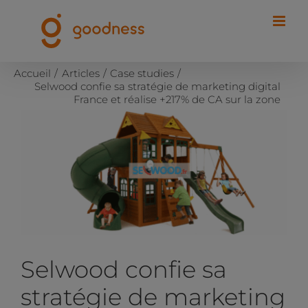
Passer
au
contenu
Accueil
Articles
Case studies
Selwood confie sa stratégie de marketing digital
France et réalise +217% de CA sur la zone
Voir
l'image
agrandie
Selwood confie sa
stratégie de marketing