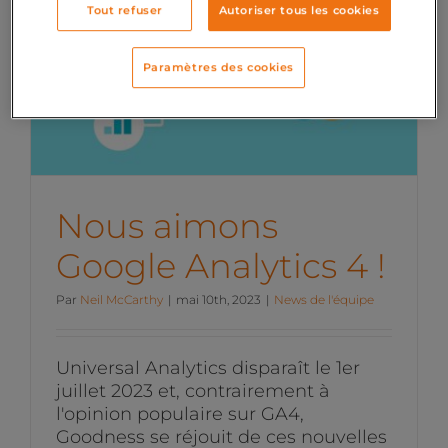
Tout refuser
Autoriser tous les cookies
Paramètres des cookies
Nous aimons Google
Analytics 4 !
News de l'équipe
Nous aimons
Google Analytics 4 !
Par
Neil McCarthy
|
mai 10th, 2023
|
News de l'équipe
Universal Analytics disparaît le 1er
juillet 2023 et, contrairement à
l'opinion populaire sur GA4,
Goodness se réjouit de ces nouvelles