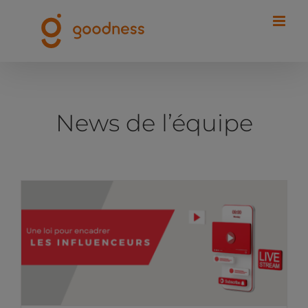
Passer
au
contenu
News de l’équipe
Une nouvelle loi encadrant
l’activité des influenceurs
News de l'équipe