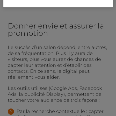
générer des leads.
Donner envie et assurer la
promotion
Le succès d’un salon dépend, entre autres,
de sa fréquentation. Plus il y aura de
visiteurs, plus vous aurez de chances de
capter leur attention et d’établir des
contacts. En ce sens, le digital peut
réellement vous aider.
Les outils utilisés (Google Ads, Facebook
Ads, la publicité Display), permettent de
toucher votre audience de trois façons :
Par la recherche contextuelle : capter