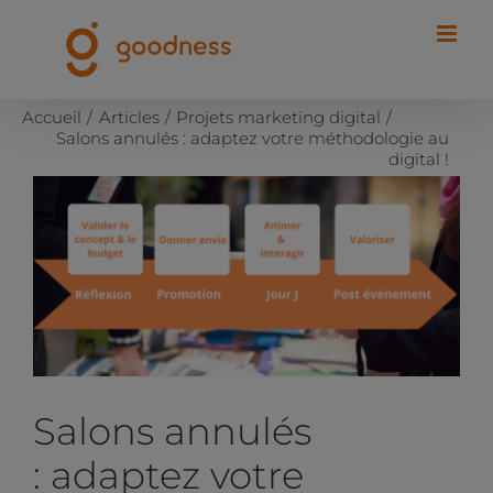
Passer
au
contenu
Accueil
Articles
Projets marketing digital
Salons annulés : adaptez votre méthodologie au
digital !
Voir
l'image
agrandie
Salons annulés
: adaptez votre