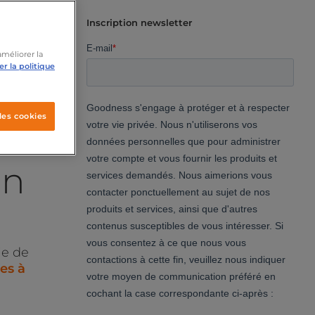
Inscription newsletter
améliorer la
r la politique
les cookies
on
ie de
es à