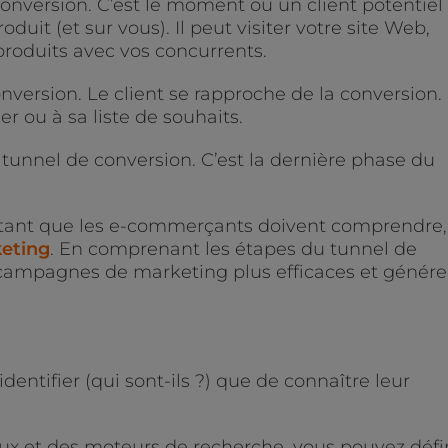
onversion. C’est le moment où un client potentiel
uit (et sur vous). Il peut visiter votre site Web,
 produits avec vos concurrents.
version. Le client se rapproche de la conversion. 
ier ou à sa liste de souhaits.
tunnel de conversion. C’est la dernière phase du
rtant que les e-commerçants doivent comprendre,
keting
. En comprenant les étapes du tunnel de
 campagnes de marketing plus efficaces et génére
identifier (qui sont-ils ?) que de connaître leur
iaux et des moteurs de recherche, vous pouvez défi