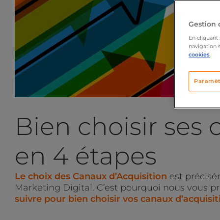
Gestion 
En cliquant 
navigation s
cookies
Paramèt
Bien choisir ses 
en 4 étapes
Le choix des Canaux d’Acquisition
est précisé
Marketing Digital. C’est pourquoi nous vous p
suivre pour bien choisir vos canaux d’acquisit