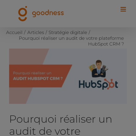
Passer
au
contenu
Accueil
Articles
Stratégie digitale
Pourquoi réaliser un audit de votre plateforme
HubSpot CRM ?
Voir
l'image
agrandie
Pourquoi réaliser un
audit de votre