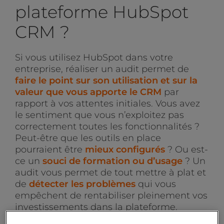
plateforme HubSpot
CRM ?
Si vous utilisez HubSpot dans votre
entreprise, réaliser un audit permet de
faire le point sur son utilisation et sur la
valeur que vous apporte le CRM
par
rapport à vos attentes initiales. Vous avez
le sentiment que vous n’exploitez pas
correctement toutes les fonctionnalités ?
Peut-être que les outils en place
pourraient être
mieux configurés
? Ou est-
ce un
souci de formation ou d’usage
? Un
audit vous permet de tout mettre à plat et
de
détecter les problèmes
qui vous
empêchent de rentabiliser pleinement vos
investissements dans la plateforme.