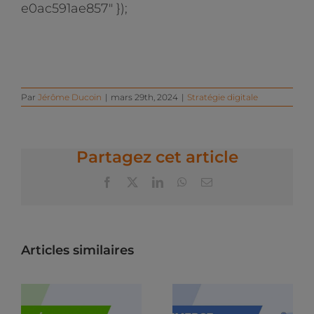
e0ac591ae857" });
Par
Jérôme Ducoin
|
mars 29th, 2024
|
Stratégie digitale
Partagez cet article
Facebook
X
LinkedIn
WhatsApp
Email
Articles similaires