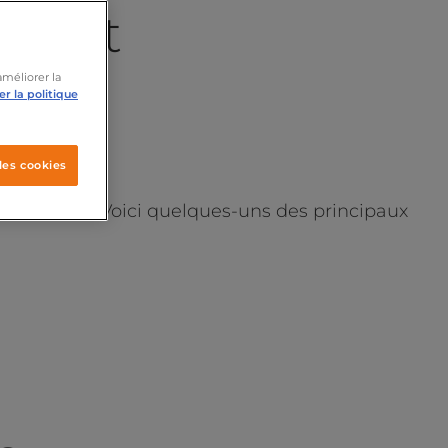
bSpot
améliorer la
r la politique
les cookies
eurs clients. Voici quelques-uns des principaux