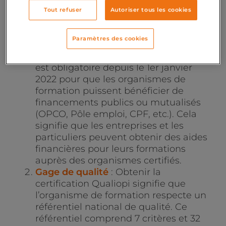
œuvre par les organismes de formation.
Tout refuser
Autoriser tous les cookies
Pourquoi Qualiopi est-elle importante ?
Paramètres des cookies
Accès aux financements publics et
mutualisés
: La certification Qualiopi
est obligatoire depuis le 1er janvier
2022 pour que les organismes de
formation puissent bénéficier de
financements publics ou mutualisés
(OPCO, Pôle emploi, CPF, etc.). Cela
signifie que les entreprises et les
particuliers peuvent obtenir des aides
financières pour leurs formations
auprès des organismes certifiés.
Gage de qualité
: Obtenir la
certification Qualiopi signifie que
l’organisme de formation respecte un
référentiel national de qualité. Ce
référentiel comprend 7 critères et 32