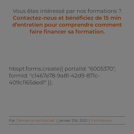
Vous êtes intéressé par nos formations ?
Contactez-nous et bénéficiez de 15 min
d’entretien pour comprendre comment
faire financer sa formation.
hbspt.forms.create({ portalId: "6005370",
formId: "c1467e78-9a81-42d9-871c-
409c1165ded1" });
Par
Clémence Kerhascoët
|
janvier 21st, 2021
|
Formations