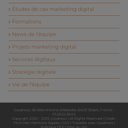
Études de cas marketing digital
Formations
News de l'équipe
Projets marketing digital
Services digitaux
Stratégie digitale
Vie de l'équipe
Goodness, 56 Allée Antoine d’Abbadie, 64210 Bidart, France -
05.59.22.38.04
Copyright 2020 - 2025 Goodness | All Rights Reserved | Crédit :
Pitch.net
|
Mentions légales
|
CGV
|
Travailler avec Goodness
|
Politique DCP
|
Plan du site