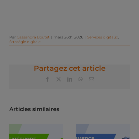
Par
Cassandra Boutet
|
mars 26th, 2026
|
Services digitaux
,
Stratégie digitale
Partagez cet article
Facebook
X
LinkedIn
WhatsApp
Email
Articles similaires