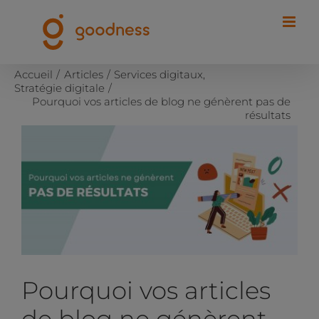
Passer
au
contenu
Accueil
Articles
Services digitaux
Stratégie digitale
Pourquoi vos articles de blog ne génèrent pas de
résultats
Voir
l'image
agrandie
Pourquoi vos articles
de blog ne génèrent