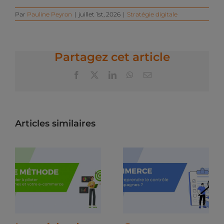
Par
Pauline Peyron
|
juillet 1st, 2026
|
Stratégie digitale
Partagez cet article
Facebook
X
LinkedIn
WhatsApp
Email
Articles similaires