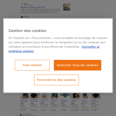
Gestion des cookies
En cliquant sur « Tout autoriser », vous acceptez le stockage de cookies
Apparence des résultats de recherche le
sur votre appareil pour améliorer la navigation sur le site, analyser son
utilisation et contribuer à nos efforts de marketing.
Consulter la
26 mars 2026 pour la recherche « linge de
politique cookies
lit »
Tout refuser
Autoriser tous les cookies
Paramètres des cookies