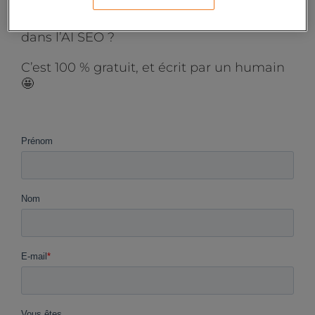
👉 Et la publicité payante dans tout ça ?
👉 Est-ce que ça vaut la peine d’investir
dans l’AI SEO ?
C’est 100 % gratuit, et écrit par un humain
🤩