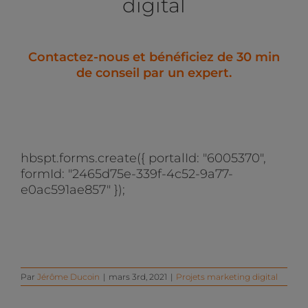
digital
C
ontactez-nous et bénéficiez de 30 min
de conseil par un expert.
hbspt.forms.create({ portalId: "6005370",
formId: "2465d75e-339f-4c52-9a77-
e0ac591ae857" });
Par
Jérôme Ducoin
|
mars 3rd, 2021
|
Projets marketing digital