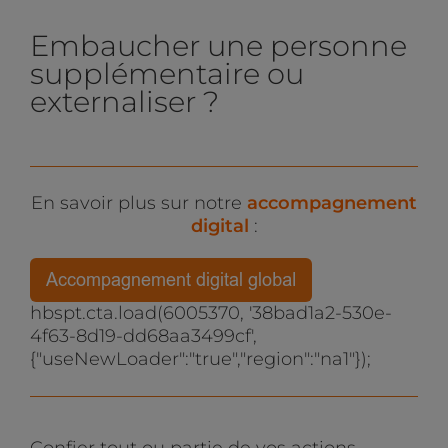
Embaucher une personne
supplémentaire ou
externaliser ?
En savoir plus sur notre
accompagnement
digital
:
hbspt.cta.load(6005370, '38bad1a2-530e-
4f63-8d19-dd68aa3499cf',
{"useNewLoader":"true","region":"na1"});